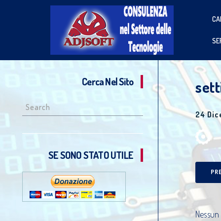
CA
SE
Cerca Nel Sito
sett
Search
24 Di
for:
SE SONO STATO UTILE
PR
Nessun