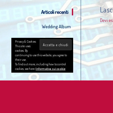
Las
Articoli recenti
Devi e
Wedding Album
Privacy & Cookies:
This site uses
cookies. By
continuing to use this website, you agree to
their use.
To find out more, including how to control
cookies, see here:
Informativa sui cookie