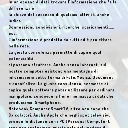
In un’oceano di dati, trovare l’informazione che fa la
differenza è
la chiave del successo di qualsiasi attività, anche
ludica.
Connessioni, condivisioni, ricerche, scaricamenti……
ecc.
L’informazione è prodotta da tutti ed è proiettata
nella rete.
La giusta consulenza permette di capire quali
potenzialità
si possano sfruttare.
Anche senza Internet, sul
nostro computer esistono una montagna
di
informazioni sotto forma di Foto,Musica, Documenti
e quant’altro.
La giusta consulenza, permette di
capire quale software poter utilizzare
per ordinare,
manipolare, condividere l’enorme massa di dati che
produciamo.
Smartphone,
Notebook,Computer,SmartTV, altro non sono che
Calcolatori.
Anche Apple che negli spot televisivi,
prende le distanze con i PC (Personal Computer),
crea una confusione, mirata solo dal vendere il