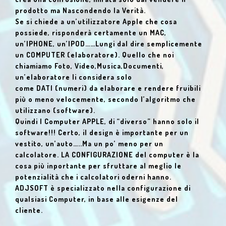
prodotto ma Nascondendo la Verità.
Se si chiede a un’utilizzatore Apple che cosa
possiede, risponderà certamente un MAC,
un’IPHONE, un’IPOD……Lungi dal dire semplicemente
un COMPUTER (elaboratore).
Quello che noi
chiamiamo Foto, Video,Musica,Documenti,
un’elaboratore li considera solo
come DATI (numeri) da elaborare e rendere fruibili
più o meno velocemente,
secondo l’algoritmo che
utilizzano (software).
Quindi I Computer APPLE, di “diverso” hanno solo il
software!!! Certo, il design è importante
per un
vestito, un’auto…..Ma un po’ meno per un
calcolatore.
LA CONFIGURAZIONE del computer è la
cosa più inportante per sfruttare al meglio
le
potenzialità che i calcolatori oderni hanno.
ADJSOFT è specializzato nella configurazione di
qualsiasi Computer,
in base alle esigenze del
cliente.