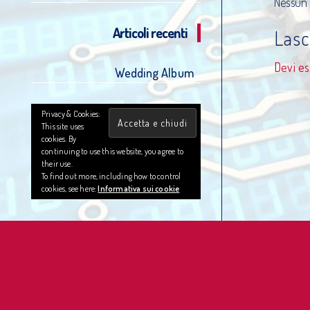
Nessun
Articoli recenti
Las
Devi e
Wedding Album
Privacy & Cookies:
This site uses
cookies. By
continuing to use this website, you agree to
their use.
To find out more, including how to control
cookies, see here:
Informativa sui cookie