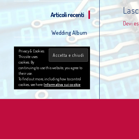
Las
Articoli recenti
Devi e
Wedding Album
Privacy & Cookies:
This site uses
cookies. By
continuing to use this website, you agree to
their use.
To find out more, including how to control
cookies, see here:
Informativa sui cookie