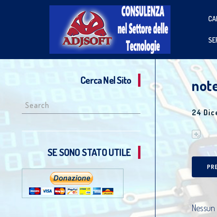
CA
SE
Cerca Nel Sito
not
Search
24 Di
for:
SE SONO STATO UTILE
PR
Nessun